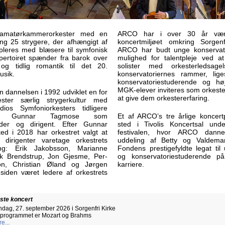
amatørkammerorkester med en
ARCO har i over 30 år vær
ng 25 strygere, der afhængigt af
koncertmiljøet omkring Sorgenf
ppleres med blæsere til symfonisk
ARCO har budt unge konservat
ertoiret spænder fra barok over
mulighed for talentpleje ved 
 og tidlig romantik til det 20.
solister med orkesterledsag
usik.
konservatoriernes rammer, li
konservatoriestuderende og højt
MGK-elever inviteres som orkester
 dannelsen i 1992 udviklet en for
at give dem orkestererfaring.
ster særlig strygerkultur med
os Symfoniorkesters tidligere
ster Gunnar Tagmose som
Et af ARCO’s tre årlige koncertp
eder og dirigent. Efter Gunnar
sted i Tivolis Koncertsal un
d i 2018 har orkestret valgt at
festivalen, hvor ARCO dann
 dirigenter varetage orkestrets
uddeling af Betty og Valdem
ing: Erik Jakobsson, Marianne
Fondens prestigefyldte legat ti
ik Brendstrup, Jon Gjesme, Per-
og konservatoriestuderende 
on, Christian Øland og Jørgen
karriere.
iden været ledere af orkestrets
ste koncert
dag, 27. september 2026 i Sorgenfri Kirke
 programmet er Mozart og Brahms
e...