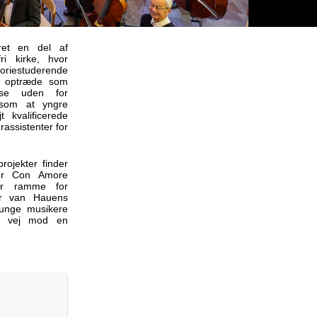
et en del af
ri kirke, hvor
oriestuderende
at optræde som
else uden for
gesom at yngre
 kvalificerede
assistenter for
rojekter finder
der Con Amore
er ramme for
ar van Hauens
l unge musikere
på vej mod en