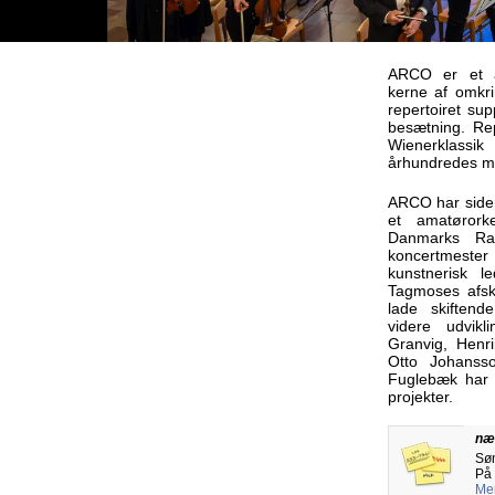
ARCO er et 
kerne af omkri
repertoiret su
besætning. Rep
Wienerklassik
århundredes m
ARCO har siden
et amatørorke
Danmarks Radi
koncertme
kunstnerisk l
Tagmoses afske
lade skiftende
videre udvikl
Granvig, Henr
Otto Johanss
Fuglebæk har s
projekter.
næ
Søn
På
Mer