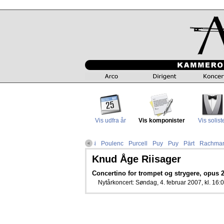
Vis udfra år
Vis komponister
Vis solist
lsen
Nysted
Pedersen
Pergolesi
Poulenc
Purcell
Puy
Puy
Pärt
Rachman
Knud Åge Riisager
Concertino for trompet og strygere, opus 
Nytårkoncert: Søndag, 4. februar 2007, kl. 16:0